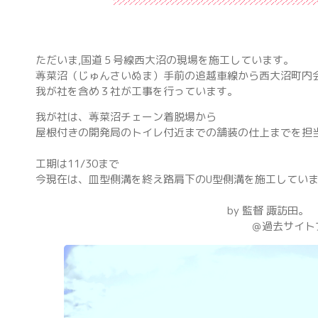
ただいま,国道５号線西大沼の現場を施工しています。
蓴菜沼（じゅんさいぬま）手前の追越車線から西大沼町内
我が社を含め３社が工事を行っています。
我が社は、蓴菜沼チェーン着脱場から
屋根付きの開発局のトイレ付近までの舗装の仕上までを担
工期は11/30まで
今現在は、皿型側溝を終え路肩下のU型側溝を施工してい
by 監督 諏訪田。
＠過去サイトブログよ