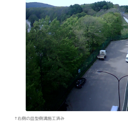
↑右側の皿型側溝施工済み