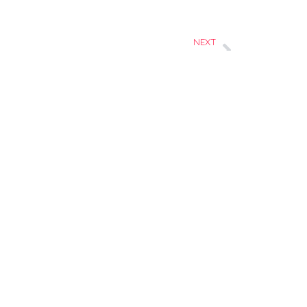
NEXT
駒ヶ岳初冠雪
Branch Ofiice
斉藤組 北斗支店
0138-77-7390
0138-77-8185