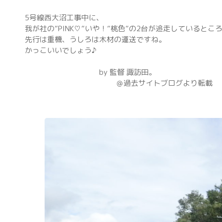
5号線西大沼工事中に、
我が社の”PINK♡”いや！”桃色”の2台が追走しているとこ
先行は重機、うしろは木材の運送ですね。
かっこいいでしょう♪
by 監督 諏訪田。
＠過去サイトブログより転載